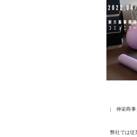
| 伸栄商
弊社では従