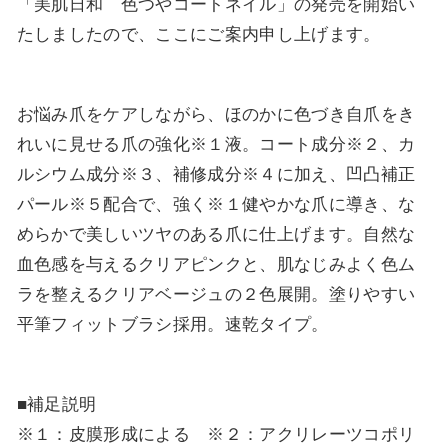
「美肌日和 色つやコートネイル」の発売を開始い
たしましたので、ここにご案内申し上げます。
お悩み爪をケアしながら、ほのかに色づき自爪をき
れいに見せる爪の強化※１液。コート成分※２、カ
ルシウム成分※３、補修成分※４に加え、凹凸補正
パール※５配合で、強く※１健やかな爪に導き、な
めらかで美しいツヤのある爪に仕上げます。自然な
血色感を与えるクリアピンクと、肌なじみよく色ム
ラを整えるクリアベージュの２色展開。塗りやすい
平筆フィットブラシ採用。速乾タイプ。
■補足説明
※１：皮膜形成による ※２：アクリレーツコポリ