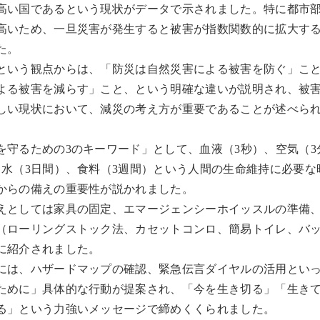
高い国であるという現状がデータで示されました。特に都市
高いため、一旦災害が発生すると被害が指数関数的に拡大す
た。
という観点からは、「防災は自然災害による被害を防ぐ」こ
よる被害を減らす」こと、という明確な違いが説明され、被
しい現状において、減災の考え方が重要であることが述べら
を守るための3のキーワード」として、血液（3秒）、空気（3
、水（3日間）、食料（3週間）という人間の生命維持に必要な
からの備えの重要性が説かれました。
えとしては家具の固定、エマージェンシーホイッスルの準備
（ローリングストック法、カセットコンロ、簡易トイレ、バ
に紹介されました。
には、ハザードマップの確認、緊急伝言ダイヤルの活用とい
ために」具体的な行動が提案され、「今を生き切る」「生き
る」という力強いメッセージで締めくくられました。