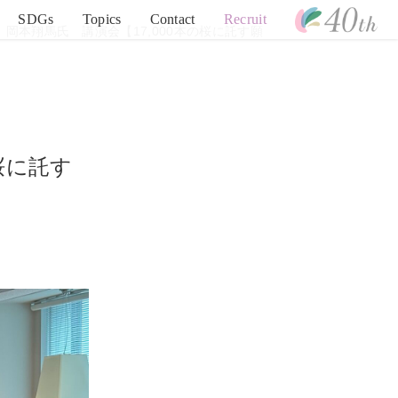
SDGs
Topics
Contact
Recruit
 岡本翔馬氏 講演会【17,000本の桜に託す願
桜に託す