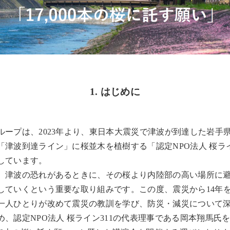
1. はじめに
ループは、2023年より、東日本大震災で津波が到達した岩手
「津波到達ライン」に桜並木を植樹する「認定NPO法人 桜ライ
しています。
、津波の恐れがあるときに、その桜より内陸部の高い場所に
していくという重要な取り組みです。この度、震災から14年
一人ひとりが改めて震災の教訓を学び、防災・減災について
め、認定NPO法人 桜ライン311の代表理事である岡本翔馬氏