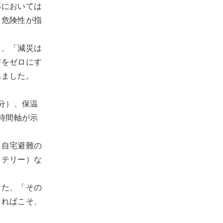
部においては
る危険性が指
と、「減災は
害をゼロにす
れました。
分）、保温
時間軸が示
、自宅避難の
ッテリー）な
った、「その
てればこそ、