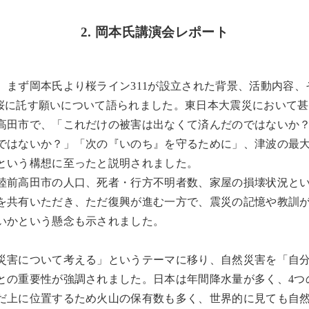
2. 岡本氏講演会レポート
、まず岡本氏より桜ライン311が設立された背景、活動内容、
0本の桜に託す願いについて語られました。東日本大震災において
高田市で、「これだけの被害は出なくて済んだのではないか？
ではないか？」「次の『いのち』を守るために」、津波の最
という構想に至ったと説明されました。
陸前高田市の人口、死者・行方不明者数、家屋の損壊状況と
を共有いただき、ただ復興が進む一方で、震災の記憶や教訓
いかという懸念も示されました。
災害について考える」というテーマに移り、自然災害を「自
との重要性が強調されました。日本は年間降水量が多く、4つ
だ上に位置するため火山の保有数も多く、世界的に見ても自