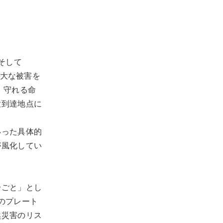
そして
甚大な被害を
 守れる命
大到達地点に
いった具体的
が風化してい
分ごと」とし
のプレート
然災害のリス