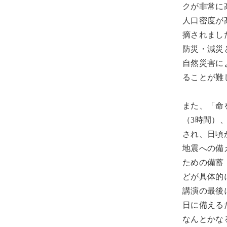
クが非常に
人口密度が
摘されまし
防災・減災
自然災害に
ることが難
また、「命
（3時間）
され、日頃
地震への備
ための備蓄
どが具体的
講演の最後
日に備える
なんとかな