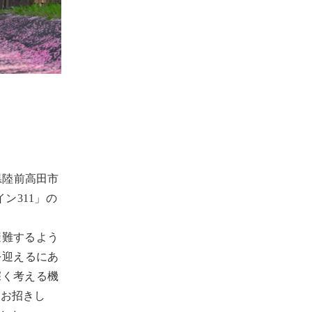
県陸前高田市
ン311」の
避難するよう
を迎えるにあ
深く考える機
をお招きし