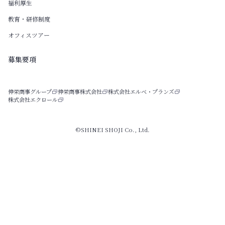
福利厚生
教育・研修制度
オフィスツアー
募集要項
伸栄商事グループ
伸栄商事株式会社
株式会社エルベ・プランズ
株式会社エクロール
©SHINEI SHOJI Co., Ltd.