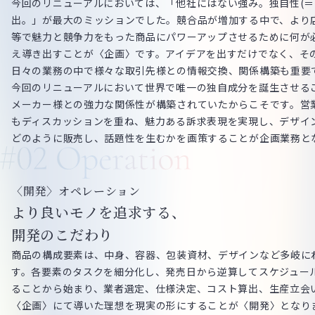
今回のリニューアルにおいては、「他社にはない強み。独自性(＝
出。」が最大のミッションでした。競合品が増加する中で、より店
等で魅力と競争力をもった商品にパワーアップさせるために何が
え導き出すことが〈企画〉です。アイデアを出すだけでなく、そ
日々の業務の中で様々な取引先様との情報交換、関係構築も重要
今回のリニューアルにおいて世界で唯一の独自成分を誕生させる
メーカー様との強力な関係性が構築されていたからこそです。営
もディスカッションを重ね、魅力ある訴求表現を実現し、デザイ
どのように販売し、話題性を生むかを画策することが企画業務と
〈開発〉オペレーション
より良いモノを追求する、
開発のこだわり
商品の構成要素は、中身、容器、包装資材、デザインなど多岐に
す。各要素のタスクを細分化し、発売日から逆算してスケジュー
ることから始まり、業者選定、仕様決定、コスト算出、生産立会
〈企画〉にて導いた理想を現実の形にすることが〈開発〉となり