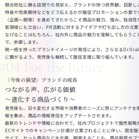
競合他社に勝る店頭での見栄え、ブランドの持つ世界観、目新し
特長や効果期待などをどう伝えるかが販促プロモーションの要で
〈企画～開発〉を進めてきたからこそ商品の魅力、強み、独自性
影現場にも立会い、PR活動に対するアイデアや打ち出し方の立
なげることはもちろん、社内外に商品の魅力を理解してもらうこ
で、参画します。
統一感を持ったブランドイメージの発信により、さらなるDr.Ora
に繋がるよう、発売後も継続して販促支援に取り組んでいます。
〈今後の展望〉ブランドの成長
つながる声、広がる価値
～進化する商品づくり～
発売後も、日々変化する市場や消費者のニーズに常にアンテナを
報を集め、商品の情報発信をアップデートさせます。
最新のトレンドや情報に合わせて、社内プロジェクトで販売戦略
ECサイトでのキャンペーン計画が立案されることに伴い、限定
サイズ、セット商品などを企画、開発することも、商品鮮度やブ