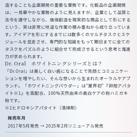
造することも企画開発の重要な業務です。化粧品の企画開発
は、一見華やかな業務のように見えますが、企業として品質と
法令を遵守しながら、価値創造を現実的な商品として形にする
という、実は非常に地道な作業の積み重ねから成り立っていま
す。アイデアを形にするまでには数多くのマルチタスクとスケ
ジュールを並走させ、専門的な知識をもって期日までに全ての
タスクをパズルのように組合せて完成させるという思考と推進
力が求められます。
Dr. Oral ホワイトニングシリーズとは？
「Dr.Oral」は美しく白い歯になることで笑顔とコミュニケー
ションを増やしたい、そんな想いから生まれたオーラルケアブ
ランド。「ホワイトニングパウダー」は“業界初”『卵殻アパタ
イト※1』を高配合、100%天然由来の美白ケアの粉ハミガキ
粉です。
※1ヒドロキシアパタイト（清掃剤）
発売年月
2017年5月発売 → 2025年2月リニューアル発売