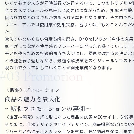
いくつものタスクが同時並行で進行する中で、１つのトラブルや
全てのスケジュールの見直しと変更につながるため、知識や経験
段取り力などのスキルが求められる業務となります。その中でも
リニューアルでは使用感や効果実感、香りと味にもとことんこだ
た。
覚えていないくらい何度も歯を磨き、Dr.Oralブランド全体の効
底上げにつながる使用感とフレーバーに至ったと感じています。
モノを作るための客観的視点を大切にし、課題や改善点の洗い出
と検証を繰り返しながら、最適な解決策をスケジュールやコスト
限の中でクリアにしていくことが開発業務となります。
〈販促〉プロモーション
商品の魅力を最大化
～販促プロモーションの裏側～
〈企画～開発〉を経て形になった商品を店頭やECサイト、SNS
るために、什器デザインやサイトデザイン、商品撮影などについて
ンバーとともにディスカッションを重ね、商品情報を発信します