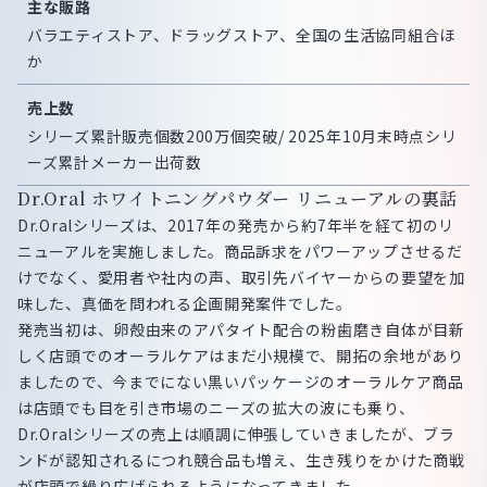
主な販路
バラエティストア、ドラッグストア、全国の生活協同組合ほ
か
売上数
シリーズ累計販売個数200万個突破/ 2025年10月末時点シリ
ーズ累計メーカー出荷数
Dr.Oral ホワイトニングパウダー リニューアルの裏話
Dr.Oralシリーズは、2017年の発売から約7年半を経て初のリ
ニューアルを実施しました。商品訴求をパワーアップさせるだ
けでなく、愛用者や社内の声、取引先バイヤーからの要望を加
味した、真価を問われる企画開発案件でした。
発売当初は、卵殻由来のアパタイト配合の粉歯磨き自体が目新
しく店頭でのオーラルケアはまだ小規模で、開拓の余地があり
ましたので、今までにない黒いパッケージのオーラルケア商品
は店頭でも目を引き市場のニーズの拡大の波にも乗り、
Dr.Oralシリーズの売上は順調に伸張していきましたが、ブラ
ンドが認知されるにつれ競合品も増え、生き残りをかけた商戦
が店頭で繰り広げられるようになってきました。